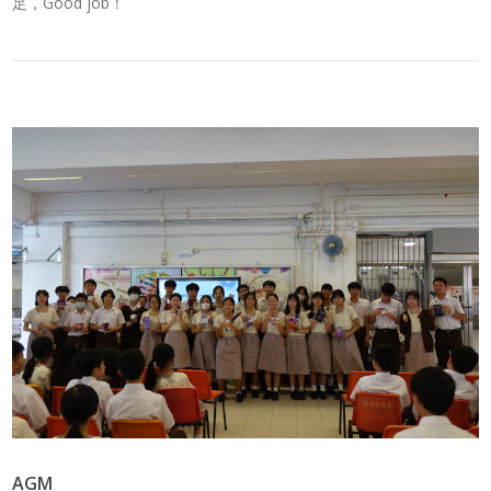
足，Good job！
AGM