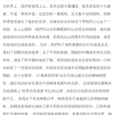
冷的早上，我們冒著雨上山，景色也因大霧瀰漫、能見度低而十分朦
朧，不過「煙雨丹霞」也是別有一番風味。在天氣不似預期時，領隊
和導遊也做出了最好的安排，在確保安全的情況下帶我們上山走了一
段路。在上山期間，我們可以近距離觀察到山岩壁石的模樣，相信修
讀地理科目的同學會更有收穫，而我也在山間看到不同的植物，感受
到當地的生物多樣性。 另外，我們到了相對繁榮的步行街逛逛走走，
看到了韶關市區的發展，去了不同的商舖，體驗到中國城市和生活的
特色，增加了對中國內地的了解。我與我的朋友亦在那短暫的一小時
內創造了一些美好的回憶，和朋友到其他城市並體驗新事物是很好的
體驗，也十分難得。 5C萬魯拓同學 站在丹霞山陽元石的嶙峋峭壁
前，赭紅色的砂岩在晨光中流轉著億萬年的光影。 這座被聯合國教科
文組織烙上“世界自然遺產”印記的山巒，此刻正以地質史詩的形態靜
默佇立。 當我走下長老峰觀日亭，轉身望見不遠處林立的煙囪與鐵
軌，韶關這座嶺南古城在工業文明與自然造物間的辯證法，已悄然展
開它深邃的敘事。 當高鐵穿越南嶺隧道時，車窗倒影中丹霞赤壁、鋼