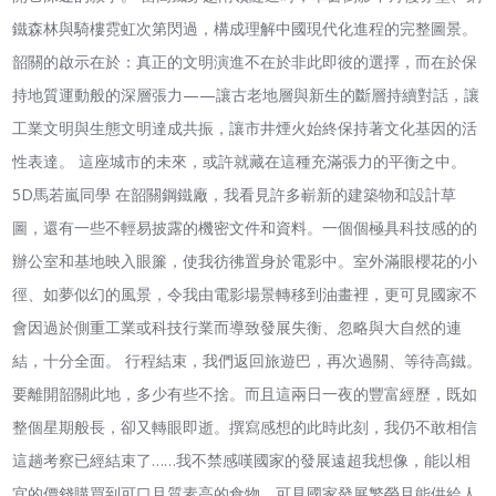
鐵森林與騎樓霓虹次第閃過，構成理解中國現代化進程的完整圖景。
韶關的啟示在於：真正的文明演進不在於非此即彼的選擇，而在於保
持地質運動般的深層張力——讓古老地層與新生的斷層持續對話，讓
工業文明與生態文明達成共振，讓市井煙火始終保持著文化基因的活
性表達。 這座城市的未來，或許就藏在這種充滿張力的平衡之中。
5D馬若嵐同學 在韶關鋼鐵廠，我看見許多嶄新的建築物和設計草
圖，還有一些不輕易披露的機密文件和資料。一個個極具科技感的的
辦公室和基地映入眼簾，使我彷彿置身於電影中。室外滿眼櫻花的小
徑、如夢似幻的風景，令我由電影場景轉移到油畫裡，更可見國家不
會因過於側重工業或科技行業而導致發展失衡、忽略與大自然的連
結，十分全面。 行程結束，我們返回旅遊巴，再次過關、等待高鐵。
要離開韶關此地，多少有些不捨。而且這兩日一夜的豐富經歷，既如
整個星期般長，卻又轉眼即逝。撰寫感想的此時此刻，我仍不敢相信
這趟考察已經結束了……我不禁感嘆國家的發展遠超我想像，能以相
宜的價錢購買到可口且質素高的食物，可見國家發展繁榮且能供給人