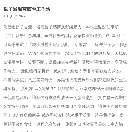
親子減壓菠蘿包工作坊
9TH JULY 2025
為促進親子交流、培養親子感情及舒緩壓力，本校重點關注事項
（二）及學生事務組、全方位學習組以及家長教師會於2025年7月9
日攜手舉辦了「親子減壓廚房」活動。 活動當日，家長與子女一同參
與烹飪環節，透過合作製作美食，增進了彼此的了解與默契。現場氣
氛溫馨愉快，笑聲不斷，讓參加者在輕鬆的環境中釋放壓力、享受親
子時光。 活動獲得家長們一致好評，紛紛表示非常喜歡這次的安排，
不僅能與孩子共度美好時光，亦讓他們感受到學校對家庭關係的重視
與支持。 活動家長心聲💖 5D 洪綽欣家長 非常感謝學校舉辦這次親
子菠蘿包活動，讓我們有機會與孩子一同參與烹飪，實在是一次難得
又愉快的體驗！期望日後能有更多類似的烹飪活動，讓親子互動更豐
富！ 3D 蔡卓儒家長 感謝學校安排這次親子活動，這是我們第一次一
起動手製作食物，過程充滿樂趣！菠蘿包口感紮實又美味，令人滿