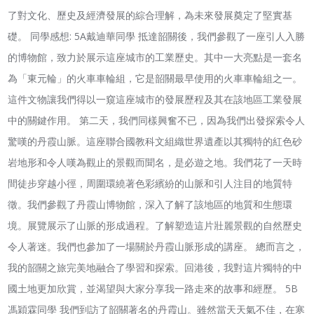
了對文化、歷史及經濟發展的綜合理解，為未來發展奠定了堅實基
礎。 同學感想: 5A戴迪華同學 抵達韶關後，我們參觀了一座引人入勝
的博物館，致力於展示這座城市的工業歷史。其中一大亮點是一套名
為「東元輪」的火車車輪組，它是韶關最早使用的火車車輪組之一。
這件文物讓我們得以一窺這座城市的發展歷程及其在該地區工業發展
中的關鍵作用。 第二天，我們同樣興奮不已，因為我們出發探索令人
驚嘆的丹霞山脈。這座聯合國教科文組織世界遺產以其獨特的紅色砂
岩地形和令人嘆為觀止的景觀而聞名，是必遊之地。我們花了一天時
間徒步穿越小徑，周圍環繞著色彩繽紛的山脈和引人注目的地質特
徵。我們參觀了丹霞山博物館，深入了解了該地區的地質和生態環
境。展覽展示了山脈的形成過程。了解塑造這片壯麗景觀的自然歷史
令人著迷。我們也參加了一場關於丹霞山脈形成的講座。 總而言之，
我的韶關之旅完美地融合了學習和探索。回港後，我對這片獨特的中
國土地更加欣賞，並渴望與大家分享我一路走來的故事和經歷。 5B
馮穎霖同學 我們到訪了韶關著名的丹霞山。雖然當天天氣不佳，在寒