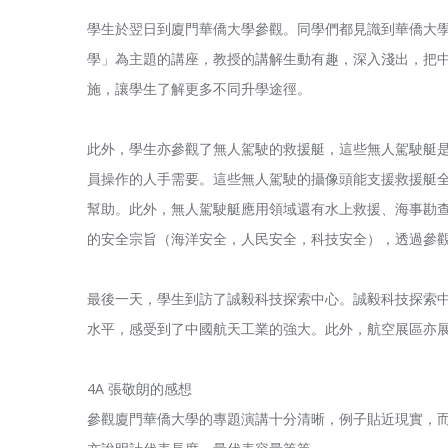
學生於翌日到廈門華僑大學參觀。同學們都見識到華僑大
學」為主題的講座，教授的講解生動有趣，深入淺出，把
施，讓學生了解更多不同升學途徑。
此外，學生亦參觀了無人駕駛的救援艇，這些無人駕駛艇
員操作的人手需要。這些無人駕駛的攝像頭能支援救援艇全
幫助。此外，無人駕駛艇應用領域還有水上救援、海事勘
的安全宗旨（海洋安全，人民安全，科技安全），透過參
最後一天，學生到訪了誠毅科技探索中心。誠毅科技探索中
水平，感受到了中國航天工業的強大。此外，航空展區亦
4A 張敬朗的感想
參觀廈門華僑大學的專題演講十分清晰，例子貼近現實，