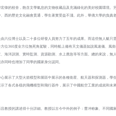
學宏偉的校舍，飽含文學氣息的文物收藏品及充滿綠化的美好校園環境。
中、西的歷史文化融會貫通，學生著實受益不淺。此外，華僑大學的負責
是由六位博士以及二十多位研發人員努力了五年的成果。而這些無人艇只
方位360度全方位無死角駕駛，同時船上備有天文儀器如說風速儀、風
查、海洋訓測、實時監測、資源勘測、水上應急等等方面。總的來說，無
觀亦同時也增加了同學的國家身分認同。
心展示了大型火箭模型和展區中展示的各種衛星、航天器和探測器，學生
展示了各式各樣的飛機模型和飛行器件，展示了中國航空工業的成就和未
而且教授的講述得十分詳細。教授以古今中外的例子：曹冲称象、不同國