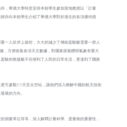
另外，華僑大學特意安排本校學生參加當地教授以「計量
老師亦向本校學生介紹了華僑大學對於港生的各項優待措
需要一人於岸上操控，大大的減少了傳統駕駛艇需要一群人
衛儀，方便收集各項天文數據，對國家探索鑽研氣象有重大
人駕駛的救援艇不但便利了人民的日常生活，更達到了國家
更可參觀1:1天宮太空站，讓他們深入瞭解中國的航天技術
來發展的方向。
家的測量單位等等，深入解釋計量科學、度量衡的重要性，