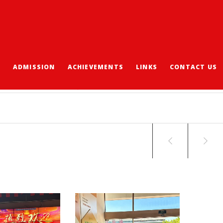
S
ADMISSION
ACHIEVEMENTS
LINKS
CONTACT US
學造業探索之旅