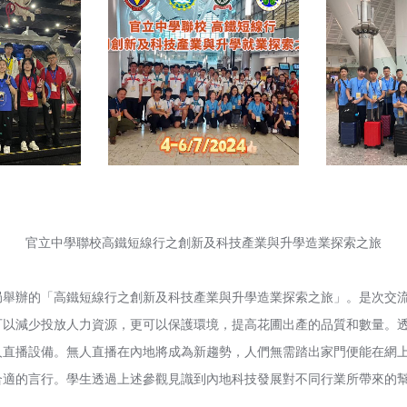
官立中學聯校高鐵短線行之創新及科技產業與升學造業探索之旅
教育局舉辦的「高鐵短線行之創新及科技產業與升學造業探索之旅」。是次
可以減少投放人力資源，更可以保護環境，提高花圃出產的品質和數量。
人直播設備。無人直播在內地將成為新趨勢，人們無需踏出家門便能在網
合適的言行。學生透過上述參觀見識到內地科技發展對不同行業所帶來的