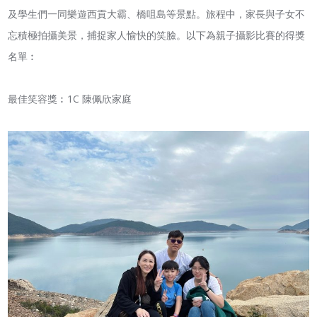
及學生們一同樂遊西貢大霸、橋咀島等景點。旅程中，家長與子女不
忘積極拍攝美景，捕捉家人愉快的笑臉。以下為親子攝影比賽的得獎
名單︰
最佳笑容獎︰1C 陳佩欣家庭