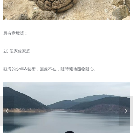
最有意境獎︰
2C 伍家俊家庭
觀海的少年&藝術，無處不在，隨時隨地隨物隨心。