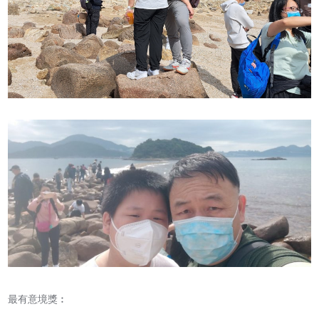
最有意境獎︰