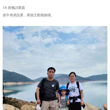
1A 黃佩詩家庭
途中弟弟說累，家姐主動抱細佬。