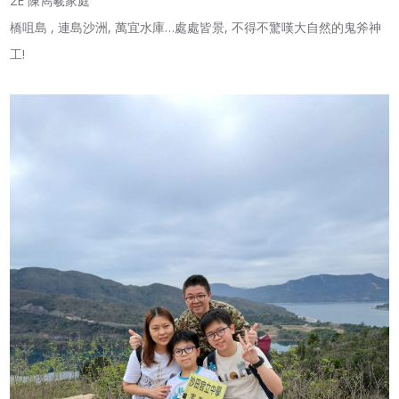
2E 陳雋羲家庭
橋咀島 , 連島沙洲, 萬宜水庫…處處皆景, 不得不驚嘆大自然的鬼斧神
工!