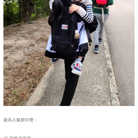
最具人氣餅印獎︰