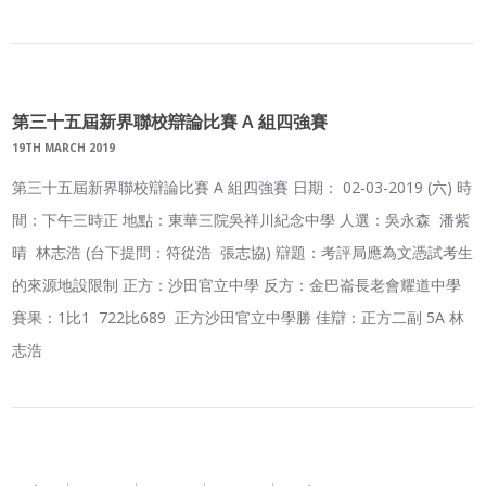
第三十五屆新界聯校辯論比賽 A 組四強賽
19TH MARCH 2019
第三十五屆新界聯校辯論比賽 A 組四強賽 日期： 02-03-2019 (六) 時
間：下午三時正 地點：東華三院吳祥川紀念中學 人選：吳永森 潘紫
晴 林志浩 (台下提問：符從浩 張志協) 辯題：考評局應為文憑試考生
的來源地設限制 正方：沙田官立中學 反方：金巴崙長老會耀道中學
賽果：1比1 722比689 正方沙田官立中學勝 佳辯：正方二副 5A 林
志浩