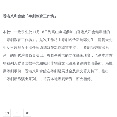
香港八和會館「粵劇教育工作坊」
本校中一級學生於11月18日到高山劇場參加由香港八和會館舉辦的
「粵劇教育工作坊」。是次工作坊由粵劇名伶新劍郎先生、龍貫天先
生及王超群女士擔任藝術總監並親作導賞主持，「粵劇新秀演出系
列」的新秀演員負責演出。粵劇是香港的文化藝術瑰寶，也是本港首
項被列入聯合國教科文組織的非物質文化遺產名錄的表演藝術。為推
動粵劇承傳，香港八和會館在粵劇發展基金及康文署支持下，推出
「粵劇新秀演出系列」，培育本地粵劇新秀，薪火相傳。