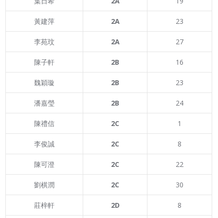
葉日希
2A
19
黃建萍
2A
23
李苑玟
2A
27
陳子軒
2B
16
魏穎璇
2B
23
潘嘉瑩
2B
24
陳禮信
2C
1
李俊誠
2C
8
陳可澄
2C
22
劉棋潤
2C
30
莊梓軒
2D
8