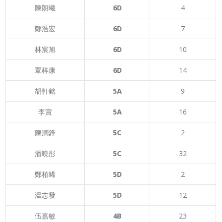
陳朗曦
6D
4
鄭浩宏
6D
7
林宸旭
6D
10
覃梓康
6D
14
胡軒銘
5A
9
李賞
5A
16
陳潤鋒
5C
2
潘曉彤
5C
32
鄭柏晞
5D
2
溫志發
5D
12
伍嘉敏
4B
23