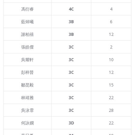
馮衍睿
4C
4
藍焯曦
3B
6
謝柏禧
3B
12
張皓傑
3C
2
吳耀軒
3C
10
彭梓晉
3C
12
鄒昆毅
3C
15
林靖雅
3C
22
吳泳霏
3C
28
何詠嫻
3D
22