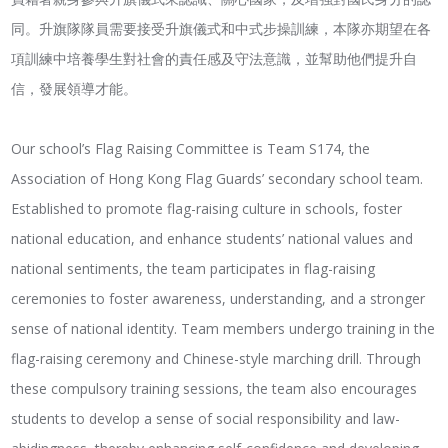
同。升旗隊隊員需要接受升旗儀式和中式步操訓練，本隊亦期望在各
項訓練中培養學生對社會的責任感及守法意識，並幫助他們提升自
信，發展領導才能。
Our school’s Flag Raising Committee is Team S174, the
Association of Hong Kong Flag Guards’ secondary school team.
Established to promote flag-raising culture in schools, foster
national education, and enhance students’ national values ​​and
national sentiments, the team participates in flag-raising
ceremonies to foster awareness, understanding, and a stronger
sense of national identity. Team members undergo training in the
flag-raising ceremony and Chinese-style marching drill. Through
these compulsory training sessions, the team also encourages
students to develop a sense of social responsibility and law-