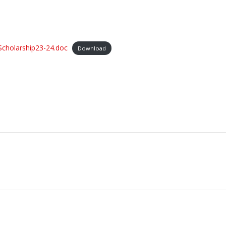
cholarship23-24.doc
Download