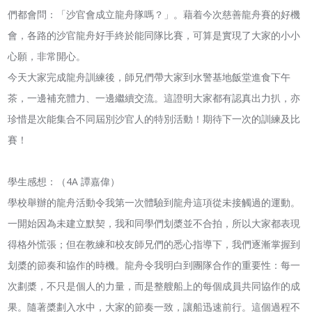
們都會問：「沙官會成立龍舟隊嗎？」。藉着今次慈善龍舟賽的好機
會，各路的沙官龍舟好手終於能同隊比賽，可算是實現了大家的小小
心願，非常開心。
今天大家完成龍舟訓練後，師兄們帶大家到水警基地飯堂進食下午
茶，一邊補充體力、一邊繼續交流。這證明大家都有認真出力扒，亦
珍惜是次能集合不同屆別沙官人的特別活動！期待下一次的訓練及比
賽！
學生感想：（4A 譚嘉偉）
學校舉辦的龍舟活動令我第一次體驗到龍舟這項從未接觸過的運動。
一開始因為未建立默契，我和同學們划槳並不合拍，所以大家都表現
得格外慌張；但在教練和校友師兄們的悉心指導下，我們逐漸掌握到
划槳的節奏和協作的時機。龍舟令我明白到團隊合作的重要性：每一
次劃槳，不只是個人的力量，而是整艘船上的每個成員共同協作的成
果。隨著槳劃入水中，大家的節奏一致，讓船迅速前行。這個過程不