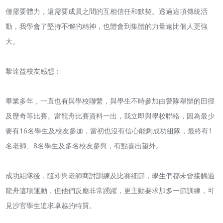
僅需要體力，還需要成員之間的互相信任和默契。透過這項傳統活
動，我學會了堅持不懈的精神，也體會到集體的力量遠比個人更強
大。
黎達益校友感想：
畢業多年，一直也有與學校聯繫，與學生不時參加由警隊舉辦的田徑
及歷奇等比賽。當龍舟比賽資料一出，我立即與學校聯絡，因為最少
要有16名學生及校友參加，當初也沒有信心能夠成功組隊，最終有1
名老師、8名學生及多名校友參與，有點喜出望外。
成功組隊後，隨即與老師商討訓練及比賽細節，學生們都未曾接觸過
龍舟這項運動，但他們反應非常踴躍，更主動要求加多一節訓練，可
見沙官學生追求卓越的特質。