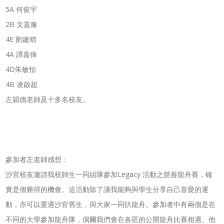
⁠5A 何俊宇
⁠2B 文嘉豫
⁠4E 劉建晴
⁠4A 譚嘉偉
4D朱敏怡
4B 凌啟超
左穎德老師及十多名校友。
參加者左老師感想：
沙官校友邀請我校師生一同組隊參加Legacy 活動之慈善龍舟賽，確
實是個難得的機會。這活動除了讓我能夠與學生分享自己喜愛的運
動，亦可以重遇沙官舊生，與大家一同扒龍舟。參加者中有兩個是在
不同的大學參加龍舟隊，偶爾我們會在各區的公開龍舟比賽相遇。他