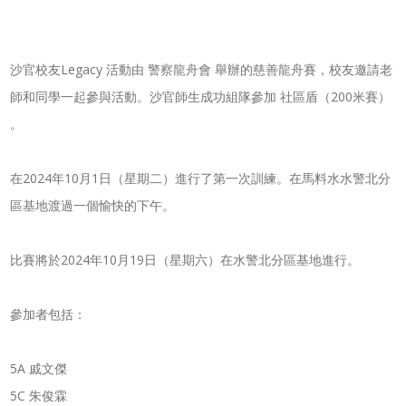
沙官校友Legacy 活動由 警察龍舟會 舉辦的慈善龍舟賽，校友邀請老
師和同學一起參與活動。沙官師生成功組隊參加 社區盾（200米賽）
。
在2024年10月1日（星期二）進行了第一次訓練。在馬料水水警北分
區基地渡過一個愉快的下午。
比賽將於2024年10月19日（星期六）在水警北分區基地進行。
參加者包括：
5A 戚文傑
⁠5C 朱俊霖