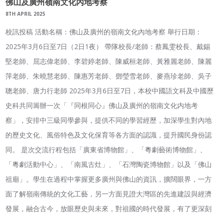
佛山及廣州嶺南文化內地考察
8TH APRIL 2025
校訊投稿 活動名稱：佛山及廣州的嶺南文化內地考察 舉行日期：
2025年3月6日至7日（2日1夜） 帶隊校長/老師：蔡鳳雯校長、戴錫
堅老師、屈志偉老師、李碧婷老師、陳威桓老師、黃雅麗老師、陳麗
萍老師、朱曉慧老師、陳惠芳老師、鄧瑩雪老師、麥燕珍老師、吳子
聰老師、唐力行老師 2025年3月6日至7日，本校中國語文科及中國歷
史科共同籌辦一次「『同根同心』佛山及廣州的嶺南文化内地考
察」，安排中三級同學參與，提供不同的學習經歷，加深學生對內地
的歷史文化、風俗特色及文化保育等各方面的認識，提升國民身份認
同。 是次交流行程包括「廣東省博物館」、「粵劇藝術博物館」、
「粵劇活動中心」、「南風古灶」、「石灣陶瓷博物館」以及「佛山
祖廟」。學生在過程中掌握更多廣州與佛山的資訊，擴闊眼界，一方
面了解嶺南傳統的文化工藝，另一方面見證大灣區的先進建設與經濟
發展，融合古今，放眼歷史與未來，對祖國的時代發展，有了更深刻