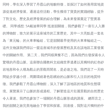
同時，學生深入學習了丹霞山的地貌特徵，並探討了如何善用當地資
源促進經濟發展。通過這些活動，學生獲得了寶貴的實踐經驗，提升
了對文化、歷史及經濟發展的綜合理解，為未來發展奠定了堅實基
礎。 同學感想: 5A戴迪華同學 抵達韶關後，我們參觀了一座引人入勝
的博物館，致力於展示這座城市的工業歷史。其中一大亮點是一套名
為「東元輪」的火車車輪組，它是韶關最早使用的火車車輪組之一。
這件文物讓我們得以一窺這座城市的發展歷程及其在該地區工業發展
中的關鍵作用。 第二天，我們同樣興奮不已，因為我們出發探索令人
驚嘆的丹霞山脈。這座聯合國教科文組織世界遺產以其獨特的紅色砂
岩地形和令人嘆為觀止的景觀而聞名，是必遊之地。我們花了一天時
間徒步穿越小徑，周圍環繞著色彩繽紛的山脈和引人注目的地質特
徵。我們參觀了丹霞山博物館，深入了解了該地區的地質和生態環
境。展覽展示了山脈的形成過程。了解塑造這片壯麗景觀的自然歷史
令人著迷。我們也參加了一場關於丹霞山脈形成的講座。 總而言之，
我的韶關之旅完美地融合了學習和探索。回港後，我對這片獨特的中