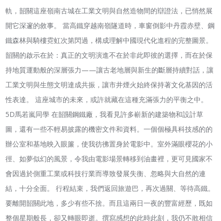
軌，韶關這座嶺南古城在工業文明與自然造物間的辯證法，已悄然展
開它深邃的敘事。 當高鐵穿越南嶺隧道時，車窗倒影中丹霞赤壁、鋼
鐵森林與騎樓霓虹次第閃過，構成理解中國現代化進程的完整圖景。
韶關的啟示在於：真正的文明演進不在於非此即彼的選擇，而在於保
持地質運動般的深層張力——讓古老地層與新生的斷層持續對話，讓
工業文明與生態文明達成共振，讓市井煙火始終保持著文化基因的活
性表達。 這座城市的未來，或許就藏在這種充滿張力的平衡之中。
5D馬若嵐同學 在韶關鋼鐵廠，我看見許多嶄新的建築物和設計草
圖，還有一些不輕易披露的機密文件和資料。一個個極具科技感的的
辦公室和基地映入眼簾，使我彷彿置身於電影中。室外滿眼櫻花的小
徑、如夢似幻的風景，令我由電影場景轉移到油畫裡，更可見國家不
會因過於側重工業或科技行業而導致發展失衡、忽略與大自然的連
結，十分全面。 行程結束，我們返回旅遊巴，再次過關、等待高鐵。
要離開韶關此地，多少有些不捨。而且這兩日一夜的豐富經歷，既如
整個星期般長，卻又轉眼即逝。撰寫感想的此時此刻，我仍不敢相信