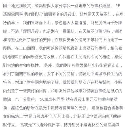
國土地更加欣賞，並渴望與大家分享我一路走來的故事和經歷。 5B
馮穎霖同學 我們到訪了韶關著名的丹霞山。雖然當天天氣不佳，在寒
冷的早上，我們冒著雨上山，景色也因大霧瀰漫、能見度低而十分朦
朧，不過「煙雨丹霞」也是別有一番風味。在天氣不似預期時，領隊
和導遊也做出了最好的安排，在確保安全的情況下帶我們上山走了一
段路。在上山期間，我們可以近距離觀察到山岩壁石的模樣，相信修
讀地理科目的同學會更有收穫，而我也在山間看到不同的植物，感受
到當地的生物多樣性。 另外，我們到了相對繁榮的步行街逛逛走走，
看到了韶關市區的發展，去了不同的商舖，體驗到中國城市和生活的
特色，增加了對中國內地的了解。我與我的朋友亦在那短暫的一小時
內創造了一些美好的回憶，和朋友到其他城市並體驗新事物是很好的
體驗，也十分難得。 5C萬魯拓同學 站在丹霞山陽元石的嶙峋峭壁
前，赭紅色的砂岩在晨光中流轉著億萬年的光影。 這座被聯合國教科
文組織烙上“世界自然遺產”印記的山巒，此刻正以地質史詩的形態靜
默佇立。 當我走下長老峰觀日亭，轉身望見不遠處林立的煙囪與鐵