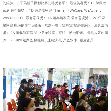
的笑臉。以下為親子攝影比賽的得獎名單︰ 最佳笑容獎︰1C 陳佩欣
家庭 最合拍獎︰ 1D 譚浩霖家庭 Theme: 《WeCare, WeAct and
WeConnect》 最有意境獎︰ 1A 蕭亦晴家庭 最有意境獎︰ 2C 伍家
俊家庭 觀海的少年&藝術，無處不在，隨時隨地隨物隨心。 最具溫情
獎︰ 1A 黃佩詩家庭 途中弟弟說累，家姐主動抱細佬。 最具人氣餅印
獎︰ 2E 陳雋羲家庭 橋咀島 , 連島沙洲, 萬宜水庫…處處皆景,…