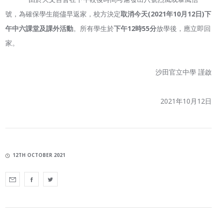
號，為確保學生能儘早返家，校方決定
取消今天
(2021
年
10
月
12
日
)
下
午中六課堂及課外活動
。所有學生於
下午
12
時
55
分
放學後，應立即回
家。
沙田官立中學 謹啟
2021年10月12日
12TH OCTOBER 2021