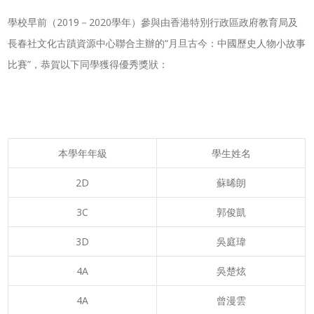
學校早前（2019－2020學年）參與由香港特別行政區政府教育局及
長春社文化古蹟資源中心聯合主辦的“月旦古今：中國歷史人物小故事
比賽”，恭賀以下同學獲得優秀獎狀：
本學年年級
學生姓名
2D
蘇晞朗
3C
郭俊凱
3D
吳庭瑋
4A
吳楚炫
4A
曾漫雲