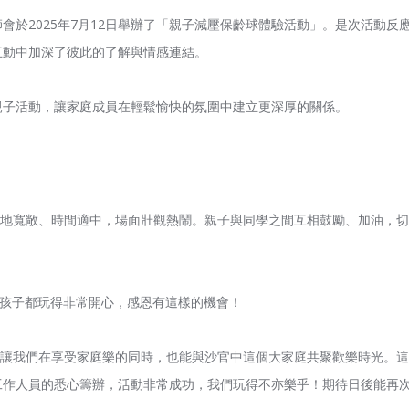
會於2025年7月12日舉辦了「親子減壓保齡球體驗活動」。是次活動
互動中加深了彼此的了解與情感連結。
親子活動，讓家庭成員在輕鬆愉快的氛圍中建立更深厚的關係。
地寬敞、時間適中，場面壯觀熱鬧。親子與同學之間互相鼓勵、加油，切
孩子都玩得非常開心，感恩有這樣的機會！
讓我們在享受家庭樂的同時，也能與沙官中這個大家庭共聚歡樂時光。這
工作人員的悉心籌辦，活動非常成功，我們玩得不亦樂乎！期待日後能再