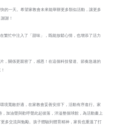
快的一天。希望家教會未來能舉辦更多類似活動，讓更多
，謝謝！
在繁忙中注入了「甜味」，既能放鬆心情，也增添了活力
片，關係更親密了，感恩！在這個科技發達、節奏急速的
來！
環境寬敞舒適，在家教會妥善安排下，活動有序進行。家
時，加油聲與歡呼聲此起彼落，洋溢整個球館，為活動畫上
有更多交流與勉勵。孩子體驗到體育精神，家長也重溫了打