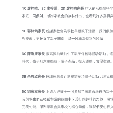
1C
廖梓晧、
2C
廖梓喬、
2D
廖梓晴家長
昨天的活動辦得非
家庭一同參與。感謝家教會的無私付出，也看到許多委員
1C
郭梓雋家長
感謝家教會為學校舉辦親子活動，我們參加
與樂趣，更拉近了親子關係，是一段非常特別的體驗！
3C
陳逸康家長
很高興抽籤抽中了親子保齡球體驗活動，這
時代，孩子願意主動放下電子產品，投入運動，實屬難得
3B
余思欣家長
感謝家教會近期舉辦多項親子活動，讓我和
5C
劉家杰家長
上週六與孩子一同參加了家教會舉辦的親子
長與學生們在輕鬆和諧的氛圍中享受打保齡球的樂趣，現場
完美句號。感謝家教會與學校的精心籌備，讓我們安心投