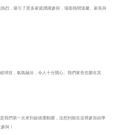
反應熱烈，吸引了眾多家庭踴躍參與，場面熱鬧溫馨。家長與
磋球技，氣氛融洽，令人十分開心。我們家長也樂在其
是我們第一次來到啟德運動園，沒想到能在這裡參加由學
次參與！