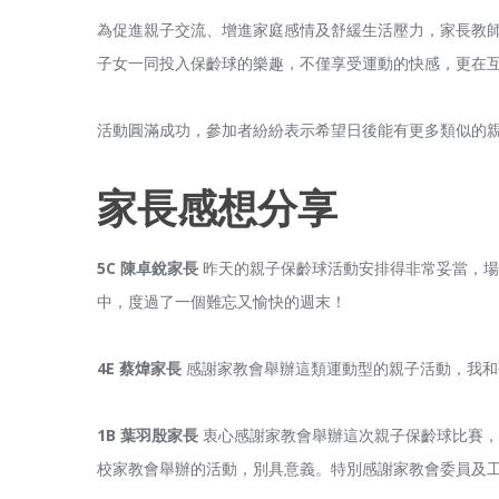
為促進親子交流、增進家庭感情及舒緩生活壓力，家長教師
子女一同投入保齡球的樂趣，不僅享受運動的快感，更在
活動圓滿成功，參加者紛紛表示希望日後能有更多類似的
家長感想分享
5C
陳卓銳家長
昨天的親子保齡球活動安排得非常妥當，場
中，度過了一個難忘又愉快的週末！
4E
蔡煒家長
感謝家教會舉辦這類運動型的親子活動，我和
1B
葉羽殷家長
衷心感謝家教會舉辦這次親子保齡球比賽，
校家教會舉辦的活動，別具意義。特別感謝家教會委員及