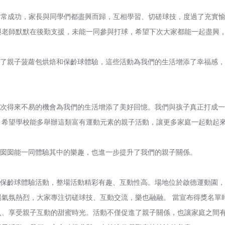
常成功，家長與同學們都盡興而歸，互相學習、切磋球技，度過了充實愉
與老師默默在後勤支援，未能一同參與打球，希望下次大家都能一起盡興
了親子菠蘿包烘焙和保齡球體驗，這些活動為我們的生活增添了幸福感，
次得來不易的機會為我們的生活增添了美好回憶。我們與孩子真正打成一
。希望學校能多舉辦這類富有運動元素的親子活動，讓更多家庭一起動起
囡囡能一同體驗其中的樂趣，也進一步提升了我們的親子關係。
保齡球體驗活動，整場活動精彩有趣、互動性高。場地位於啟德運動園，
氣氛熱烈，大家專注切磋球技、互動交流，樂也融融。 當宣布得獎名單
入、享受親子互動的甜蜜時光。活動不僅促進了親子關係，也讓家庭之間