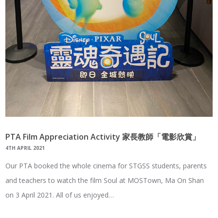
PTA Film Appreciation Activity 家長教師「電影欣賞」
4TH APRIL 2021
Our PTA booked the whole cinema for STGSS students, parents
and teachers to watch the film Soul at MOSTown, Ma On Shan
on 3 April 2021. All of us enjoyed…