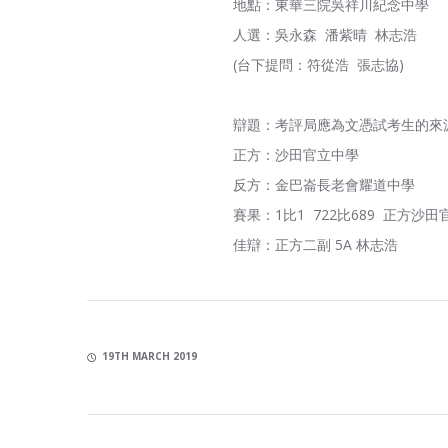
地點：東華三院吳祥川紀念中學
人選：吳永森 潘紫晴 林志浩
(台下提問：符從浩 張志協)
辯題：考評局應為文憑試考生的來
正方：沙田官立中學
反方：金巴崙長老會耀道中學
賽果：1比1 722比689 正方沙
佳辯：正方二副 5A 林志浩
19TH MARCH 2019