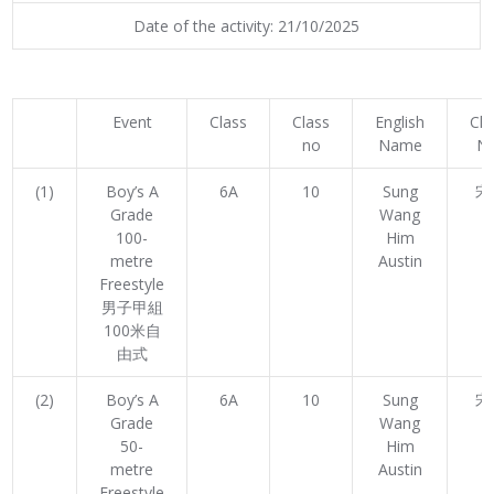
Date of the activity: 21/10/2025
Event
Class
Class
English
Ch
no
Name
N
(1)
Boy’s A
6A
10
Sung
宋
Grade
Wang
100-
Him
metre
Austin
Freestyle
男子甲組
100米自
由式
(2)
Boy’s A
6A
10
Sung
宋
Grade
Wang
50-
Him
metre
Austin
Freestyle