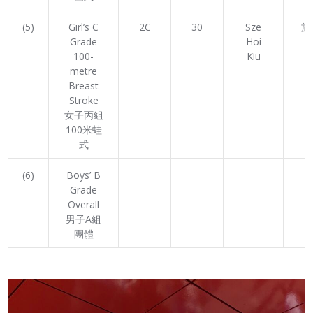
(5)
Girl’s C
2C
30
Sze
施
Grade
Hoi
100-
Kiu
metre
Breast
Stroke
女子丙組
100米蛙
式
(6)
Boys’ B
Grade
Overall
男子A組
團體